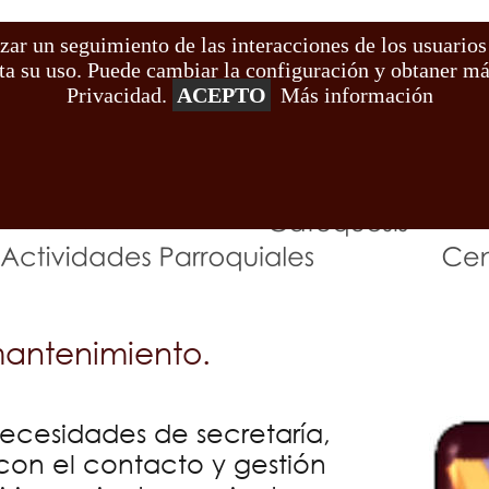
izar un seguimiento de las interacciones de los usuarios
s -Red de cola
 su uso. Puede cambiar la configuración y obtaner más
Privacidad.
ACEPTO
Más información
uia de San Cristóbal (Ala
mantenimiento.
ecesidades de secretaría, 
con el contacto y gestión 